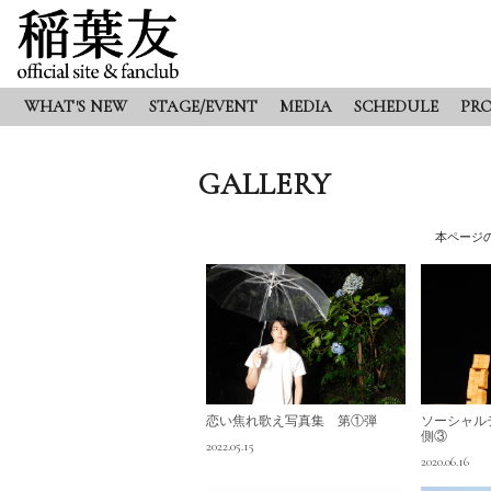
WHAT'S NEW
STAGE/EVENT
MEDIA
SCHEDULE
PRO
GALLERY
本ページ
恋い焦れ歌え写真集 第①弾
ソーシャル
側③
2022.05.15
2020.06.16