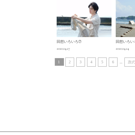
回想いろいろ➆
回想いろい
2020.04.27
2020.04.24
1
2
3
4
5
6
...
次の