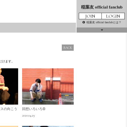
稲葉友 official fanclub
JOIN
LOGIN
稲葉友 official fanclubとは？
話はかわるけど
MOVIE
THE MOVIE
BACK
だけます。
GALLERY
PRESENT
MAIL
TICKET
MAGAZINE
イスの向こう
回想いろいろ➇
2020.04.29