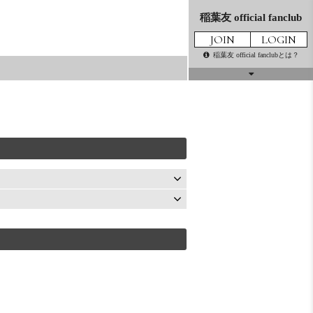
稲葉友 official fanclub
JOIN
LOGIN
稲葉友 official fanclubとは？
話はかわるけど
MOVIE
THE MOVIE
GALLERY
PRESENT
MAIL
TICKET
MAGAZINE