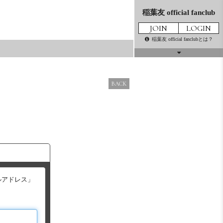
稲葉友 official fanclub
JOIN
LOGIN
稲葉友 official fanclubとは？
話はかわるけど
MOVIE
THE MOVIE
BACK
GALLERY
PRESENT
MAIL
TICKET
MAGAZINE
ルアドレス」