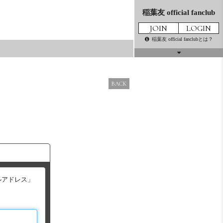
稲葉友 official fanclub
JOIN
LOGIN
稲葉友 official fanclubとは？
話はかわるけど
MOVIE
THE MOVIE
BACK
GALLERY
PRESENT
MAIL
TICKET
MAGAZINE
ルアドレス」