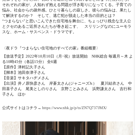
それぞれの家が、人知れず抱える問題が浮き彫りになってくる。子育ての
悩み。社会からの疎外感。ひとり暮らしの寂しさ。彼らの悩みは、果たし
て解決するのか？ そして、逃亡犯が脱走した本当の目的とは？
“つまらない”と思いこんできた住宅地を舞台に、ちょっぴり残念な主人公
とクセのあるご近所さんたちが巻き起こす、 スリリングなのにユーモラ
スな、ホーム・サスペンス・ドラマです。
〈夜ドラ『つまらない住宅地のすべての家』番組概要〉
【放送予定】2022年10月10日（月･祝）放送開始 NHK総合 毎週月～木 よ
る10時45分（各話15分） 全6週
【原作】津村記久子さん
【脚本】池田奈津子さん
【音楽】サキタハヂメさん
【出演】井ノ原快彦さん 岸蒼太さん(ジャニーズJr.） 夏川結衣さん 中
田喜子さん 尾美としのりさん 京野ことみさん 浜野謙太さん 吉行和
子さん ほか
公式サイトはコチラ→
https://www.nhk.jp/p/ts/ZN7Q737JMX/