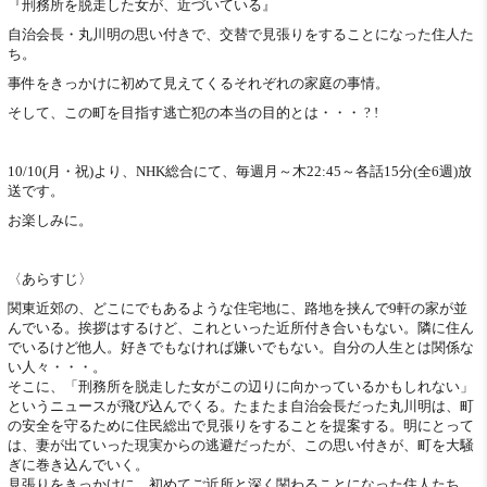
『刑務所を脱走した女が、近づいている』
自治会長・丸川明の思い付きで、交替で見張りをすることになった住人た
ち。
事件をきっかけに初めて見えてくるそれぞれの家庭の事情。
そして、この町を目指す逃亡犯の本当の目的とは・・・ ? !
10/10(月・祝)より、NHK総合にて、毎週月～木22:45～各話15分(全6週)放
送です。
お楽しみに。
〈あらすじ〉
関東近郊の、どこにでもあるような住宅地に、路地を挟んで9軒の家が並
んでいる。挨拶はするけど、これといった近所付き合いもない。隣に住ん
でいるけど他人。好きでもなければ嫌いでもない。自分の人生とは関係な
い人々・・・。
そこに、「刑務所を脱走した女がこの辺りに向かっているかもしれない」
というニュースが飛び込んでくる。たまたま自治会長だった丸川明は、町
の安全を守るために住民総出で見張りをすることを提案する。明にとって
は、妻が出ていった現実からの逃避だったが、この思い付きが、町を大騒
ぎに巻き込んでいく。
見張りをきっかけに、初めてご近所と深く関わることになった住人たち。