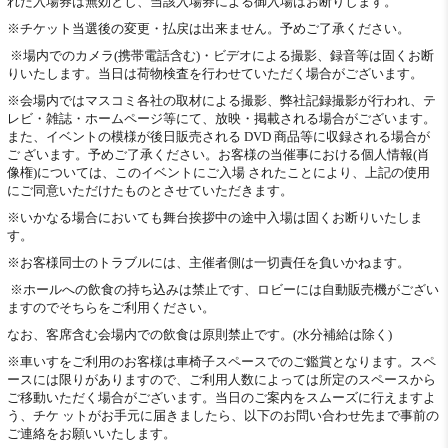
れた入場券は無効とし、当該入場券による御入場はお断りします。
※チケット当選後の変更・払戻は出来ません。予めご了承ください。
※場内でのカメラ(携帯電話含む)・ビデオによる撮影、録音等は固くお断
りいたします。当日は荷物検査を行わせていただく場合がございます。
※会場内ではマスコミ各社の取材による撮影、弊社記録撮影が行われ、テ
レビ・雑誌・ホームページ等にて、放映・掲載される場合がございます。
また、イベントの模様が後日販売される DVD 商品等に収録される場合が
ご ざいます。予めご了承ください。お客様の当催事における個人情報(肖
像権)については、このイベントにご入場 されたことにより、上記の使用
にご同意いただけたものとさせていただきます。
※いかなる場合においても舞台挨拶中の途中入場は固くお断りいたしま
す。
※お客様同士のトラブルには、主催者側は一切責任を負いかねます。
※ホールへの飲食の持ち込みは禁止です、ロビーには自動販売機がござい
ますのでそちらをご利用ください。
なお、客席含む会場内での飲食は原則禁止です。(水分補給は除く)
※車いすをご利用のお客様は車椅子スペースでのご鑑賞となります。スペ
ースには限りがありますので、ご利用人数によっては所定のスペースから
ご移動いただく場合がございます。当日のご案内をスムーズに行えますよ
う、チケ ットがお手元に届きましたら、以下のお問い合わせ先まで事前の
ご連絡をお願いいたします。