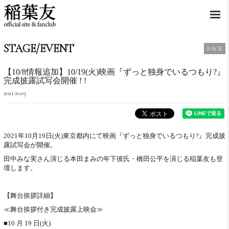
STAGE/EVENT
BACK
【10/8情報追加】10/19(火)映画『ずっと独身でいるつもり?』
完成披露試写会開催 ! !
2021.10.03
2021年10月19日(火)東京都内にて映画『ずっと独身でいるつもり?』完成披
露試写会が開催。
田中みな実さん演じる本田まみの年下彼氏・橋田公平を演じる稲葉友も登
壇します。
【舞台挨拶詳細】
≪舞台挨拶付き完成披露上映会≫
■10 月 19 日(火)