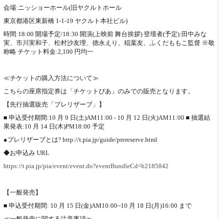
会場:ニッショーホール(旧ヤクルトホール
東京都港区東新橋 1-1-19 ヤクルト本社ビル)
時間:18:00 開場予定/18:30 開演(上映前 舞台挨拶) 登壇者(予定):田中みな
実、市川実和子、松村沙友理、徳永えり、稲葉友、ふくだももこ監督 ※敬
称略 チケット料金:2,100 円均一
≪チケットの購入方法について≫
こちらの座席指定券は「チケットぴあ」のみでの販売となります。
【先行抽選販売「プレリザーブ」】
■ 申込受付期間:10 月 9 日(土)AM11:00 - 10 月 12 日(火)AM11:00 ■ 抽選結
果発表:10 月 14 日(木)PM18:00 予定
●プレリザーブとは? http://t.pia.jp/guide/prereserve.html
◆お申込み URL
https://t.pia.jp/pia/event/event.do?eventBundleCd=b2185842
【一般発売】
■ 申込受付期間: 10 月 15 日(金)AM10:00~10 月 18 日(月)16:00 まで
≪一般発売に関する注意事項≫