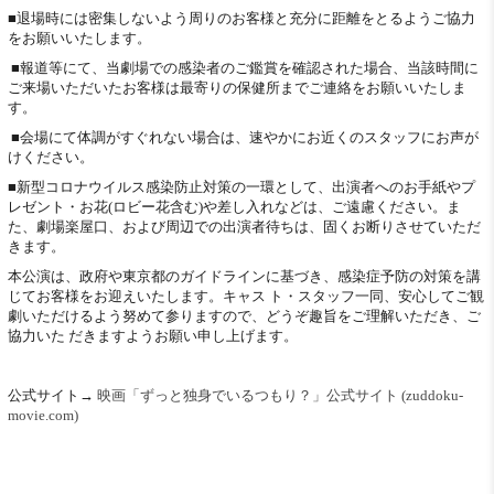
■退場時には密集しないよう周りのお客様と充分に距離をとるようご協力
をお願いいたします。
■報道等にて、当劇場での感染者のご鑑賞を確認された場合、当該時間に
ご来場いただいたお客様は最寄りの保健所までご連絡をお願いいたしま
す。
■会場にて体調がすぐれない場合は、速やかにお近くのスタッフにお声が
けください。
■新型コロナウイルス感染防止対策の一環として、出演者へのお手紙やプ
レゼント・お花(ロビー花含む)や差し入れなどは、ご遠慮ください。ま
た、劇場楽屋口、および周辺での出演者待ちは、固くお断りさせていただ
きます。
本公演は、政府や東京都のガイドラインに基づき、感染症予防の対策を講
じてお客様をお迎えいたします。キャス ト・スタッフ一同、安心してご観
劇いただけるよう努めて参りますので、どうぞ趣旨をご理解いただき、ご
協力いた だきますようお願い申し上げます。
公式サイト→
映画「ずっと独身でいるつもり？」公式サイト (zuddoku-
movie.com)