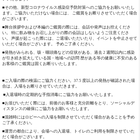
■その他、新型コロナウイルス感染症予防対策へのご協力をお願いいたし
ます。ご協力いただけない場合には、 ご鑑賞をお断りさせていただく場合
がございます。
■舞台挨拶中および本編のご鑑賞の際には、会話や発声はお控えくださ
い。 特に飲み物をお召し上がりの際の会話はしないようご注意くださ
い。 声援が起こった際には、ご退場いただいたり、イベントを中止させて
いただく場合がございます。 予めご了承ください。
■発熱がみられる、咳・咽頭痛などの症状がある、過去 2 週間以内に感染
が引き続き拡大している国・地域への訪問 歴がある等の健康に不安のある
お客様のご鑑賞は固くお断りいたします。
■ご入場の際の検温にご協力ください。37.5 度以上の発熱が確認された場
合は、入場をお断りさせていただきます。
■入退場時の定期的な手指消毒にご協力をお願いいたします。
■お並びいただく際には、前後のお客様と充分距離をとり、ソーシャルデ
ィスタンスの確保にご協力をお願いいたします。
■混雑時にはロビーへの入場を制限させていただく場合があることを予め
ご了承ください。
■運営の都合により、会場への入退場、トイレのご利用を制限させていた
だく場合がございます。